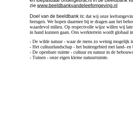
en toepasbaar ondergebracht in de Beeldbank v
zie
www.beeldbankvandeleefomgeving.nl
Doel van de beeldbank is:
dat wij onze
leefomgevin
brengen. We hopen daarmee bij te dragen aan het beho
waardevol milieu. Op respectvolle wijze willen wij lat
in hand kunnen gaan. Ons werkterrein wordt globaal in 
- De wilde natuur - waar de mens zo weinig mogelijk i
- Het cultuurlandschap - het buitengebied met land- e
- De openbare ruimte - cultuur en natuur in de bebou
- Tuinen - onze eigen kleine natuurruimte.